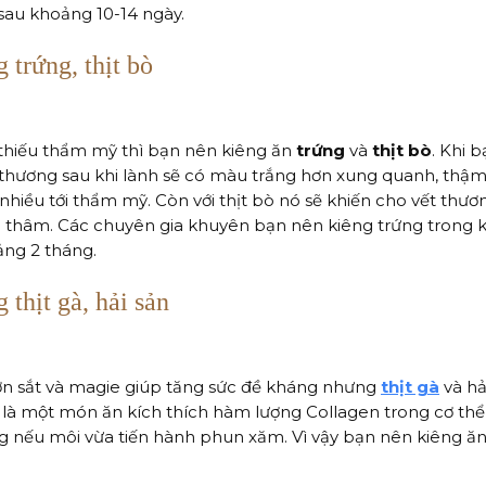
 sau khoảng 10-14 ngày.
 trứng, thịt bò
 thiếu thẩm mỹ thì bạn nên kiêng ăn
trứng
và
thịt bò
. Khi 
thương sau khi lành sẽ có màu trắng hơn xung quanh, thậm 
nhiều tới thẩm mỹ. Còn với thịt bò nó sẽ khiến cho vết thươn
 sẹo thâm. Các chuyên gia khuyên bạn nên kiêng trứng trong 
ảng 2 tháng.
 thịt gà, hải sản
n sắt và magie giúp tăng sức đề kháng nhưng
thịt gà
và hả
là một món ăn kích thích hàm lượng Collagen trong cơ thể 
ng nếu môi vừa tiến hành phun xăm. Vì vậy bạn nên kiêng ăn 