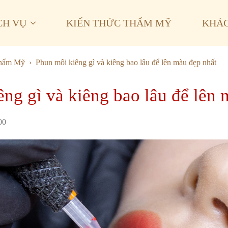
CH VỤ
KIẾN THỨC THẨM MỸ
KHÁ
Thẩm Mỹ
Phun môi kiêng gì và kiêng bao lâu để lên màu đẹp nhất
ng gì và kiêng bao lâu để lên 
00