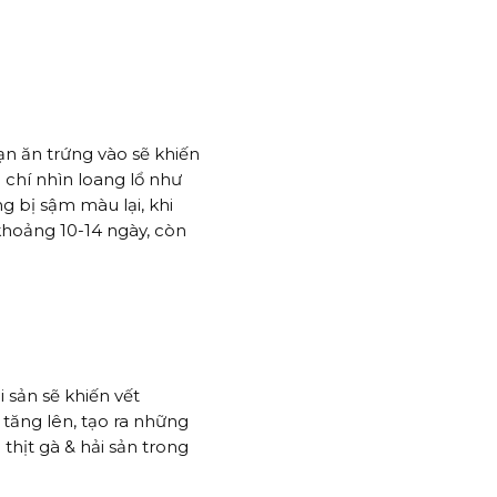
bạn ăn trứng vào sẽ khiến
chí nhìn loang lổ như
g bị sậm màu lại, khi
khoảng 10-14 ngày, còn
i sản sẽ khiến vết
tăng lên, tạo ra những
thịt gà & hải sản trong