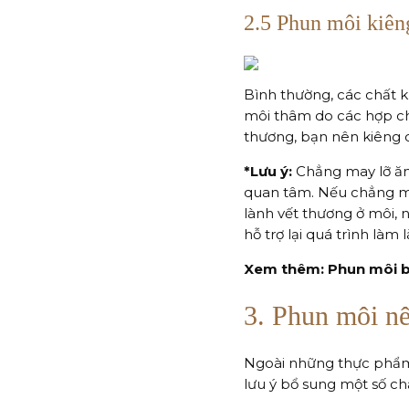
2.5 Phun môi kiêng
Bình thường, các chất k
môi thâm do các hợp chấ
thương, bạn nên kiêng c
*Lưu ý:
Chẳng may lỡ ăn 
quan tâm. Nếu chẳng ma
lành vết thương ở môi,
hỗ trợ lại quá trình làm
Xem thêm: Phun môi b
3. Phun môi nê
Ngoài những thực phẩm 
lưu ý bổ sung một số c