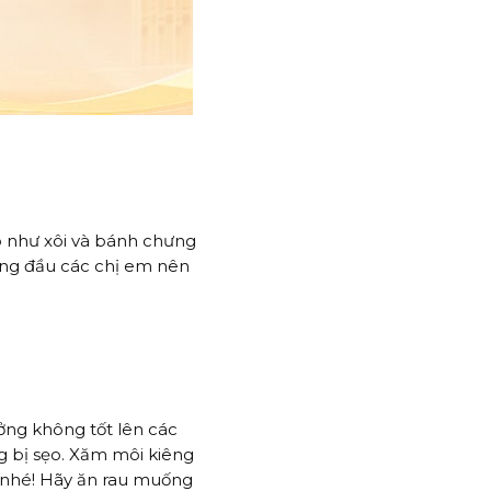
p như xôi và bánh chưng
háng đầu các chị em nên
ởng không tốt lên các
ng bị sẹo. Xăm môi kiêng
g nhé! Hãy ăn rau muống