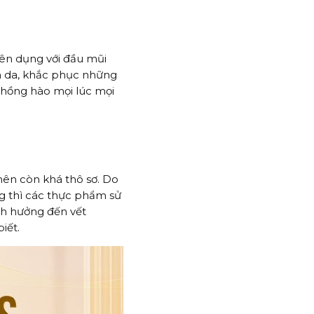
ên dụng với đầu mũi
a da, khắc phục những
, hồng hào mọi lúc mọi
nên còn khá thô sơ. Do
g thì các thực phẩm sử
nh hưởng đến vết
iết.