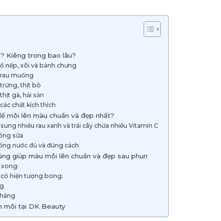
ì? Kiêng trong bao lâu?
đồ nếp, xôi và bánh chưng
 rau muống
trứng, thịt bò
hịt gà, hải sản
các chất kích thích
để môi lên màu chuẩn và đẹp nhất?
sung nhiều rau xanh và trái cây chứa nhiều Vitamin C
ống sữa
ống nước đủ và đúng cách
cũng giúp màu môi lên chuẩn và đẹp sau phun
 xong:
, có hiện tượng bong:
ng
tháng
n môi tại DK Beauty