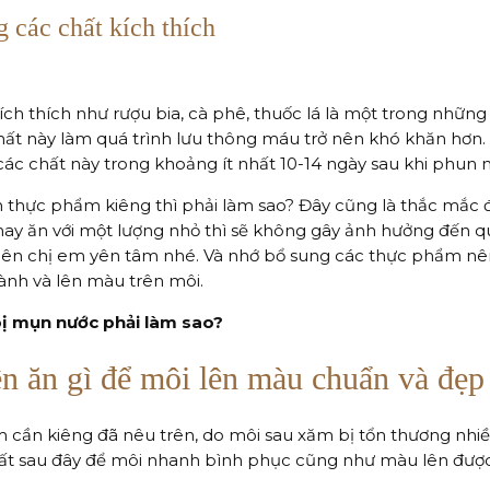
 các chất kích thích
ích thích như rượu bia, cà phê, thuốc lá là một trong nhữ
t này làm quá trình lưu thông máu trở nên khó khăn hơn. D
ác chất này trong khoảng ít nhất 10-14 ngày sau khi phun 
thực phẩm kiêng thì phải làm sao? Đây cũng là thắc mắc đ
y ăn với một lượng nhỏ thì sẽ không gây ảnh hưởng đến qu
 nên chị em yên tâm nhé. Và nhớ bổ sung các thực phẩm nê
 lành và lên màu trên môi.
ị mụn nước phải làm sao?
n ăn gì để môi lên màu chuẩn và đẹp
cần kiêng đã nêu trên, do môi sau xăm bị tổn thương nhiề
hất sau đây để môi nhanh bình phục cũng như màu lên được