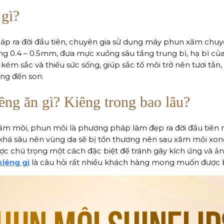
 gì?
áp ra đời đầu tiên, chuyên gia sử dụng máy phun xăm chuy
ng 0.4 – 0.5mm, đưa mực xuống sâu tầng trung bì, hạ bì củ
 kém sắc và thiếu sức sống, giúp sắc tố môi trở nên tươi tắn
ng đến son.
êng ăn gì? Kiêng trong bao lâu?
xăm môi, phun môi là phương pháp làm đẹp ra đời đầu tiên 
 khá sâu nên vùng da sẽ bị tổn thương nên sau xăm môi xon
c chú trọng một cách đặc biệt để tránh gây kích ứng và ả
iêng gì
là câu hỏi rất nhiều khách hàng mong muốn được b