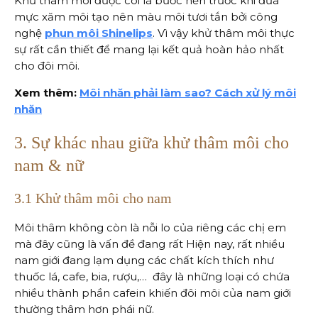
Khử thâm môi được coi là bước nền trước khi đưa
mực xăm môi tạo nên màu môi tươi tắn bởi công
nghệ
phun môi Shinelips
. Vì vậy khử thâm môi thực
sự rất cần thiết để mang lại kết quả hoàn hảo nhất
cho đôi môi.
Xem thêm:
Môi nhăn phải làm sao? Cách xử lý môi
nhăn
3. Sự khác nhau giữa khử thâm môi cho
nam & nữ
3.1 Khử thâm môi cho nam
Môi thâm không còn là nỗi lo của riêng các chị em
mà đây cũng là vấn đề đang rất Hiện nay, rất nhiều
nam giới đang lạm dụng các chất kích thích như
thuốc lá, cafe, bia, rượu,… đây là những loại có chứa
nhiều thành phần cafein khiến đôi môi của nam giới
thường thâm hơn phái nữ.