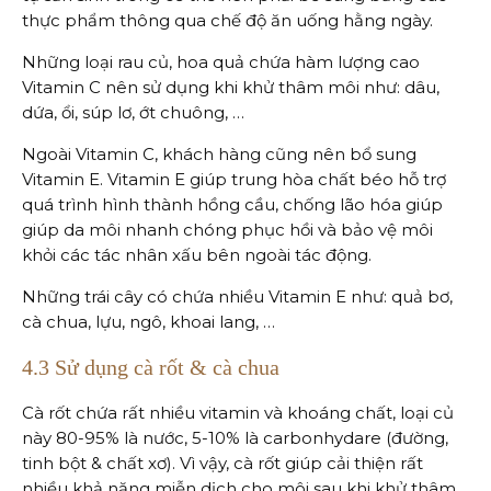
thực phẩm thông qua chế độ ăn uống hằng ngày.
Những loại rau củ, hoa quả chứa hàm lượng cao
Vitamin C nên sử dụng khi khử thâm môi như: dâu,
dứa, ổi, súp lơ, ớt chuông, …
Ngoài Vitamin C, khách hàng cũng nên bổ sung
Vitamin E. Vitamin E giúp trung hòa chất béo hỗ trợ
quá trình hình thành hồng cầu, chống lão hóa giúp
giúp da môi nhanh chóng phục hồi và bảo vệ môi
khỏi các tác nhân xấu bên ngoài tác động.
Những trái cây có chứa nhiều Vitamin E như: quả bơ,
cà chua, lựu, ngô, khoai lang, …
4.3 Sử dụng cà rốt & cà chua
Cà rốt chứa rất nhiều vitamin và khoáng chất, loại củ
này 80-95% là nước, 5-10% là carbonhydare (đường,
tinh bột & chất xơ). Vì vậy, cà rốt giúp cải thiện rất
nhiều khả năng miễn dịch cho môi sau khi khử thâm,