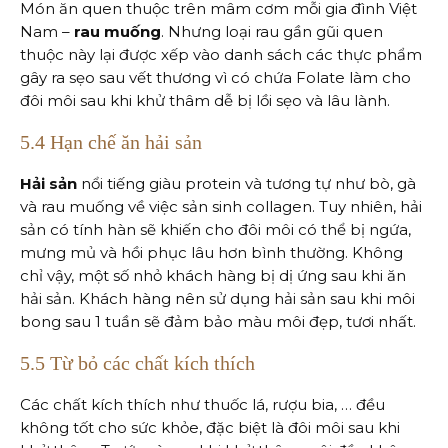
Món ăn quen thuộc trên mâm cơm mỗi gia đình Việt
Nam –
rau muống
. Nhưng loại rau gần gũi quen
thuộc này lại được xếp vào danh sách các thực phẩm
gây ra sẹo sau vết thương vì có chứa Folate làm cho
đôi môi sau khi khử thâm dễ bị lồi sẹo và lâu lành.
5.4 Hạn chế ăn hải sản
Hải sản
nổi tiếng giàu protein và tương tự như bò, gà
và rau muống về việc sản sinh collagen. Tuy nhiên, hải
sản có tính hàn sẽ khiến cho đôi môi có thể bị ngứa,
mưng mủ và hồi phục lâu hơn bình thường. Không
chỉ vậy, một số nhỏ khách hàng bị dị ứng sau khi ăn
hải sản. Khách hàng nên sử dụng hải sản sau khi môi
bong sau 1 tuần sẽ đảm bảo màu môi đẹp, tươi nhất.
5.5 Từ bỏ các chất kích thích
Các chất kích thích như thuốc lá, rượu bia, … đều
không tốt cho sức khỏe, đặc biệt là đôi môi sau khi