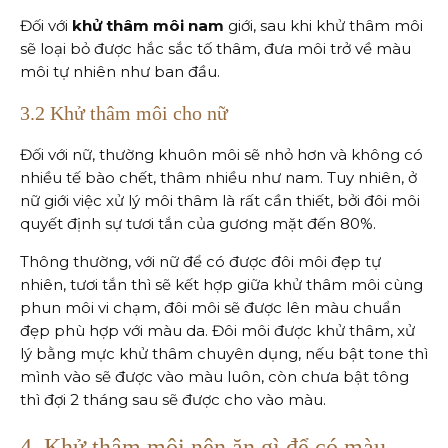
Đối với
khử thâm môi nam
giới, sau khi khử thâm môi
sẽ loại bỏ được hắc sắc tố thâm, đưa môi trở về màu
môi tự nhiên như ban đầu.
3.2 Khử thâm môi cho nữ
Đối với nữ, thường khuôn môi sẽ nhỏ hơn và không có
nhiều tế bào chết, thâm nhiều như nam. Tuy nhiên, ở
nữ giới việc xử lý môi thâm là rất cần thiết, bởi đôi môi
quyết định sự tươi tắn của gương mặt đến 80%.
Thông thường, với nữ để có được đôi môi đẹp tự
nhiên, tươi tắn thì sẽ kết hợp giữa khử thâm môi cùng
phun môi vi chạm, đôi môi sẽ được lên màu chuẩn
đẹp phù hợp với màu da. Đôi môi được khử thâm, xử
lý bằng mực khử thâm chuyên dụng, nếu bật tone thì
mình vào sẽ được vào màu luôn, còn chưa bật tông
thì đợi 2 tháng sau sẽ được cho vào màu.
4. Khử thâm môi nên ăn gì để có màu