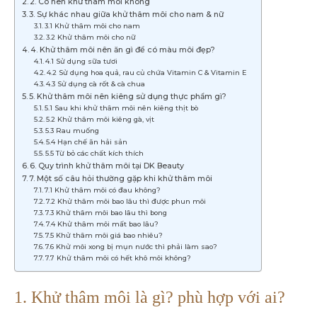
2. Có nên khử thâm môi không
3. Sự khác nhau giữa khử thâm môi cho nam & nữ
3.1 Khử thâm môi cho nam
3.2 Khử thâm môi cho nữ
4. Khử thâm môi nên ăn gì để có màu môi đẹp?
4.1 Sử dụng sữa tươi
4.2 Sử dụng hoa quả, rau củ chứa Vitamin C & Vitamin E
4.3 Sử dụng cà rốt & cà chua
5. Khử thâm môi nên kiêng sử dụng thực phẩm gì?
5.1 Sau khi khử thâm môi nên kiêng thịt bò
5.2 Khử thâm môi kiêng gà, vịt
5.3 Rau muống
5.4 Hạn chế ăn hải sản
5.5 Từ bỏ các chất kích thích
6. Quy trình khử thâm môi tại DK Beauty
7. Một số câu hỏi thường gặp khi khử thâm môi
7.1 Khử thâm môi có đau không?
7.2 Khử thâm môi bao lâu thì được phun môi
7.3 Khử thâm môi bao lâu thì bong
7.4 Khử thâm môi mất bao lâu?
7.5 Khử thâm môi giá bao nhiêu?
7.6 Khử môi xong bị mụn nước thì phải làm sao?
7.7 Khử thâm môi có hết khô môi không?
1. Khử thâm môi là gì? phù hợp với ai?