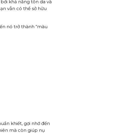
bởi khả năng tôn da và
bạn vẫn có thể sở hữu
iến nó trở thành “màu
ần khiết, gợi nhớ đến
hiên mà còn giúp nụ