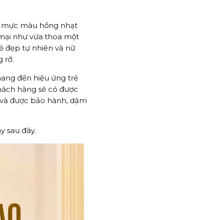
a mực màu hồng nhạt
 mại như vừa thoa một
ẻ đẹp tự nhiên và nữ
 rỡ.
ang đến hiệu ứng trẻ
khách hàng sẽ có được
ề và được bảo hành, dặm
y sau đây.