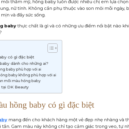
 môi thẩm mỹ, hồng baby luôn được nhiều chị em lựa chọn 
rung, nữ tính. Không cần phụ thuộc vào son môi mỗi ngày, 
mịn và đầy sức sống.
g baby
thực chất là gì và có những ưu điểm nổi bật nào kh
?
aby có gì đặc biệt
baby dành cho những ai?
ng baby phù hợp với ai
ồng baby không phù hợp với ai
hun môi màu hồng baby
 tại DK Beauty
u hồng baby có gì đặc biệt
aby
mang đến cho khách hàng một vẻ đẹp nhẹ nhàng và thu
i tắn. Gam màu này không chỉ tạo cảm giác trong veo, tự n