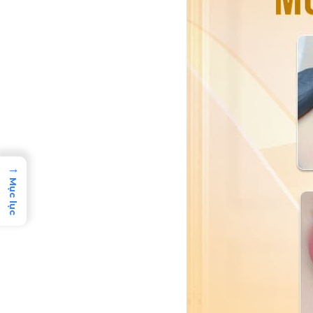
→
Mục lục