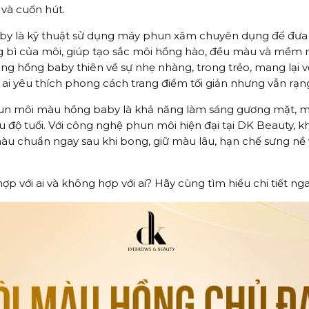
và cuốn hút.
y là kỹ thuật sử dụng máy phun xăm chuyên dụng để đư
ng bì của môi, giúp tạo sắc môi hồng hào, đều màu và mềm
g hồng baby thiên về sự nhẹ nhàng, trong trẻo, mang lại v
 ai yêu thích phong cách trang điểm tối giản nhưng vẫn rạng
un môi màu hồng baby là khả năng làm sáng gương mặt, m
u độ tuổi. Với công nghệ phun môi hiện đại tại DK Beauty, 
màu chuẩn ngay sau khi bong, giữ màu lâu, hạn chế sưng n
p với ai và không hợp với ai? Hãy cùng tìm hiểu chi tiết nga