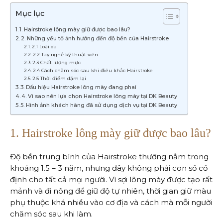
Mục lục
1. Hairstroke lông mày giữ được bao lâu?
2. Những yếu tố ảnh hưởng đến độ bền của Hairstroke
2.1 Loại da
2.2 Tay nghề kỹ thuật viên
2.3 Chất lượng mực
2.4 Cách chăm sóc sau khi điêu khắc Hairstroke
2.5 Thời điểm dặm lại
3. Dấu hiệu Hairstroke lông mày đang phai
4. Vì sao nên lựa chọn Hairstroke lông mày tại DK Beauty
5. Hình ảnh khách hàng đã sử dụng dịch vụ tại DK Beauty
1. Hairstroke lông mày giữ được bao lâu?
Độ bền trung bình của Hairstroke thường nằm trong
khoảng 1.5 – 3 năm, nhưng đây không phải con số cố
định cho tất cả mọi người. Vì sợi lông mày được tạo rất
mảnh và đi nông để giữ độ tự nhiên, thời gian giữ màu
phụ thuộc khá nhiều vào cơ địa và cách mà mỗi người
chăm sóc sau khi làm.