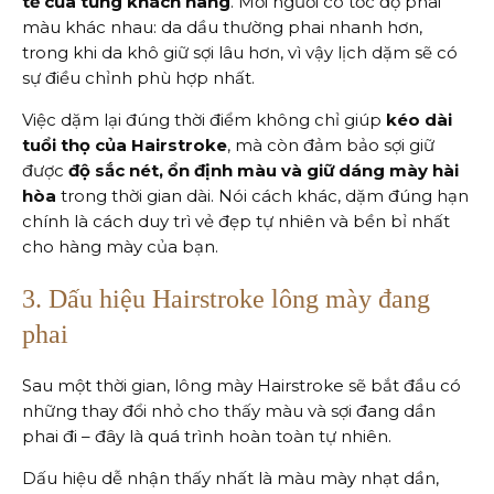
tế của từng khách hàng
. Mỗi người có tốc độ phai
màu khác nhau: da dầu thường phai nhanh hơn,
trong khi da khô giữ sợi lâu hơn, vì vậy lịch dặm sẽ có
sự điều chỉnh phù hợp nhất.
Việc dặm lại đúng thời điểm không chỉ giúp
kéo dài
tuổi thọ của Hairstroke
, mà còn đảm bảo sợi giữ
được
độ sắc nét, ổn định màu và giữ dáng mày hài
hòa
trong thời gian dài. Nói cách khác, dặm đúng hạn
chính là cách duy trì vẻ đẹp tự nhiên và bền bỉ nhất
cho hàng mày của bạn.
3. Dấu hiệu Hairstroke lông mày đang
phai
Sau một thời gian, lông mày Hairstroke sẽ bắt đầu có
những thay đổi nhỏ cho thấy màu và sợi đang dần
phai đi – đây là quá trình hoàn toàn tự nhiên.
Dấu hiệu dễ nhận thấy nhất là màu mày nhạt dần,