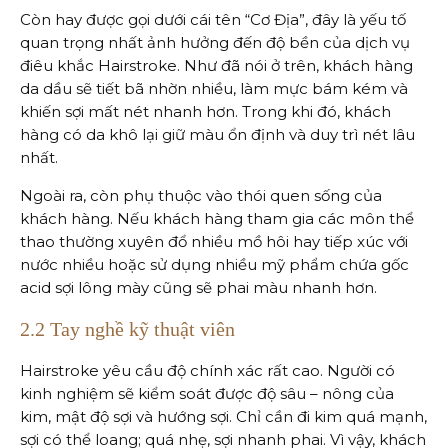
Còn hay được gọi dưới cái tên “Cơ Địa”, đây là yếu tố
quan trọng nhất ảnh hưởng đến độ bền của dịch vụ
điêu khắc Hairstroke. Như đã nói ở trên, khách hàng
da dầu sẽ tiết bã nhờn nhiều, làm mực bám kém và
khiến sợi mất nét nhanh hơn. Trong khi đó, khách
hàng có da khô lại giữ màu ổn định và duy trì nét lâu
nhất.
Ngoài ra, còn phụ thuộc vào thói quen sống của
khách hàng. Nếu khách hàng tham gia các môn thể
thao thường xuyên đổ nhiều mồ hôi hay tiếp xúc với
nước nhiều hoặc sử dụng nhiều mỹ phẩm chứa gốc
acid sợi lông mày cũng sẽ phai màu nhanh hơn.
2.2 Tay nghề kỹ thuật viên
Hairstroke yêu cầu độ chính xác rất cao. Người có
kinh nghiệm sẽ kiểm soát được độ sâu – nông của
kim, mật độ sợi và hướng sợi. Chỉ cần đi kim quá mạnh,
sợi có thể loang; quá nhẹ, sợi nhanh phai. Vì vậy, khách