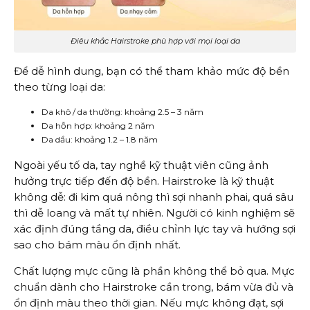
Điêu khắc Hairstroke phù hợp với mọi loại da
Để dễ hình dung, bạn có thể tham khảo mức độ bền
theo từng loại da:
Da khô / da thường: khoảng 2.5 – 3 năm
Da hỗn hợp: khoảng 2 năm
Da dầu: khoảng 1.2 – 1.8 năm
Ngoài yếu tố da, tay nghề kỹ thuật viên cũng ảnh
hưởng trực tiếp đến độ bền. Hairstroke là kỹ thuật
không dễ: đi kim quá nông thì sợi nhanh phai, quá sâu
thì dễ loang và mất tự nhiên. Người có kinh nghiệm sẽ
xác định đúng tầng da, điều chỉnh lực tay và hướng sợi
sao cho bám màu ổn định nhất.
Chất lượng mực cũng là phần không thể bỏ qua. Mực
chuẩn dành cho Hairstroke cần trong, bám vừa đủ và
ổn định màu theo thời gian. Nếu mực không đạt, sợi