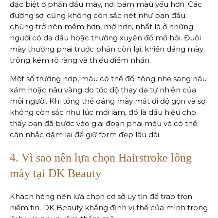
đặc biệt ở phần đầu mày, nơi bám màu yếu hơn. Các
đường sợi cũng không còn sắc nét như ban đầu;
chúng trở nên mềm hơn, mờ hơn, nhất là ở những
người có da dầu hoặc thường xuyên đổ mồ hôi. Đuôi
mày thường phai trước phần còn lại, khiến dáng mày
trông kém rõ ràng và thiếu điểm nhấn.
Một số trường hợp, màu có thể đổi tông nhẹ sang nâu
xám hoặc nâu vàng do tốc độ thay da tự nhiên của
mỗi người. Khi tổng thể dáng mày mất đi độ gọn và sợi
không còn sắc như lúc mới làm, đó là dấu hiệu cho
thấy bạn đã bước vào giai đoạn phai màu và có thể
cân nhắc dặm lại để giữ form đẹp lâu dài.
4. Vì sao nên lựa chọn Hairstroke lông
mày tại DK Beauty
Khách hàng nên lựa chọn cơ sở uy tín để trao trọn
niềm tin. DK Beauty khẳng định vị thế của mình trong