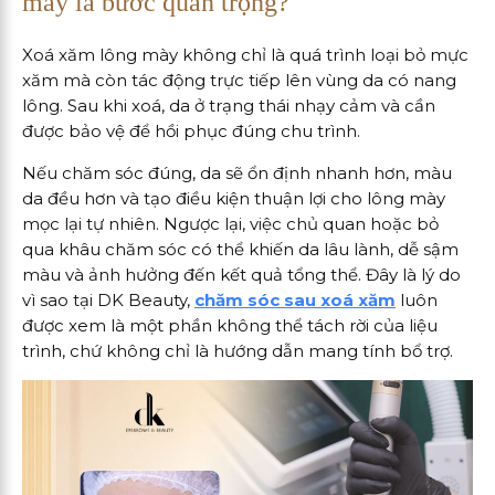
mày là bước quan trọng?
Xoá xăm lông mày không chỉ là quá trình loại bỏ mực
xăm mà còn tác động trực tiếp lên vùng da có nang
lông. Sau khi xoá, da ở trạng thái nhạy cảm và cần
được bảo vệ để hồi phục đúng chu trình.
Nếu chăm sóc đúng, da sẽ ổn định nhanh hơn, màu
da đều hơn và tạo điều kiện thuận lợi cho lông mày
mọc lại tự nhiên. Ngược lại, việc chủ quan hoặc bỏ
qua khâu chăm sóc có thể khiến da lâu lành, dễ sậm
màu và ảnh hưởng đến kết quả tổng thể. Đây là lý do
vì sao tại DK Beauty,
chăm sóc sau xoá xăm
luôn
được xem là một phần không thể tách rời của liệu
trình, chứ không chỉ là hướng dẫn mang tính bổ trợ.