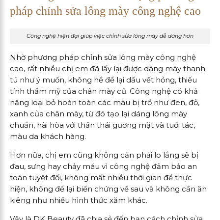
pháp chỉnh sửa lông mày công nghệ cao
Công nghệ hiện đại giúp việc chỉnh sửa lông mày dễ dàng hơn
Nhờ phương pháp chỉnh sửa lông mày công nghệ
cao, rất nhiều chị em đã lấy lại được dáng mày thanh
tú như ý muốn, không hề để lại dấu vết hỏng, thiếu
tính thẩm mỹ của chân mày cũ. Công nghệ có khả
năng loại bỏ hoàn toàn các màu bị trổ như đen, đỏ,
xanh của chân mày, từ đó tạo lại dáng lông mày
chuẩn, hài hòa với thần thái gương mặt và tuổi tác,
màu da khách hàng.
Hơn nữa, chị em cũng không cần phải lo lắng sẽ bị
đau, sưng hay chảy máu vì công nghệ đảm bảo an
toàn tuyệt đối, không mất nhiều thời gian để thực
hiện, không để lại biến chứng về sau và không cần ăn
kiêng như nhiều hình thức xăm khác.
Vậy là DK Beauty đã chia sẻ đến bạn cách chỉnh sửa