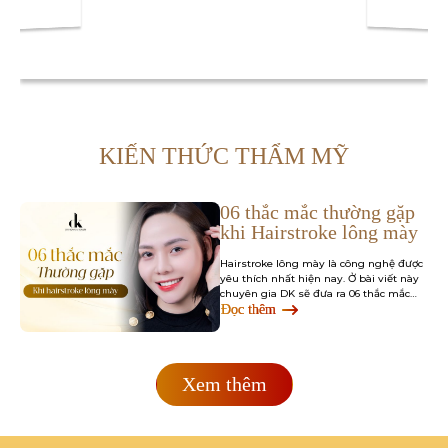
KIẾN THỨC THẨM MỸ
06 thắc mắc thường gặp
khi Hairstroke lông mày
Hairstroke lông mày là công nghệ được
yêu thích nhất hiện nay. Ở bài viết này
chuyên gia DK sẽ đưa ra 06 thắc mắc
thường gặp của khách hàng…
Đọc thêm
Xem thêm