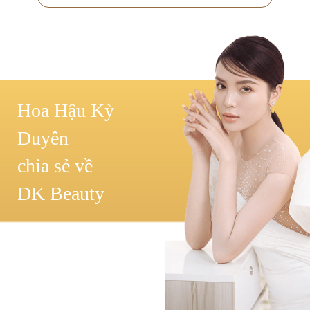
Hoa Hậu Kỳ
Duyên
chia sẻ về
DK Beauty