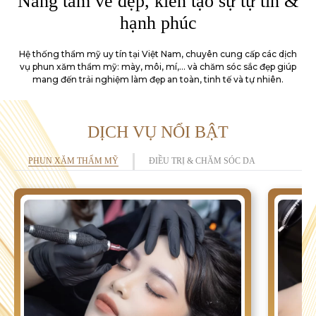
Nâng tầm vẻ đẹp, kiến tạo sự tự tin &
hạnh phúc
Hệ thống thẩm mỹ uy tín tại Việt Nam, chuyên cung cấp các dịch
vụ phun xăm thẩm mỹ: mày,
môi, mí,... và chăm sóc sắc đẹp giúp
mang đến trải nghiệm làm đẹp an toàn, tinh tế và tự nhiên.
DỊCH VỤ NỔI BẬT
PHUN XĂM THẨM MỸ
ĐIỀU TRỊ & CHĂM SÓC DA