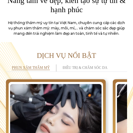
Nâng tầm vẻ đẹp, kiến tạo sự tự tin &
hạnh phúc
Hệ thống thẩm mỹ uy tín tại Việt Nam, chuyên cung cấp các dịch
vụ phun xăm thẩm mỹ: mày,
môi, mí,... và chăm sóc sắc đẹp giúp
mang đến trải nghiệm làm đẹp an toàn, tinh tế và tự nhiên.
DỊCH VỤ NỔI BẬT
PHUN XĂM THẨM MỸ
ĐIỀU TRỊ & CHĂM SÓC DA