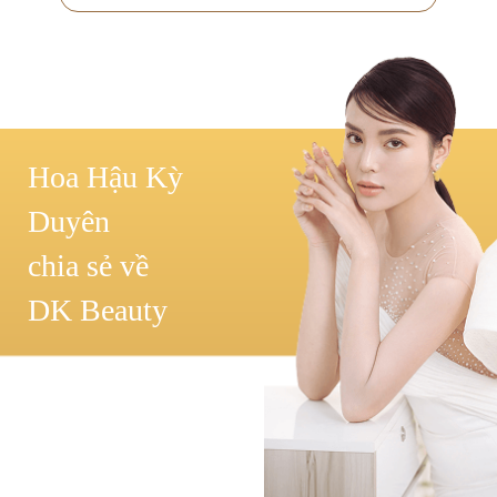
Hoa Hậu Kỳ
Duyên
chia sẻ về
DK Beauty