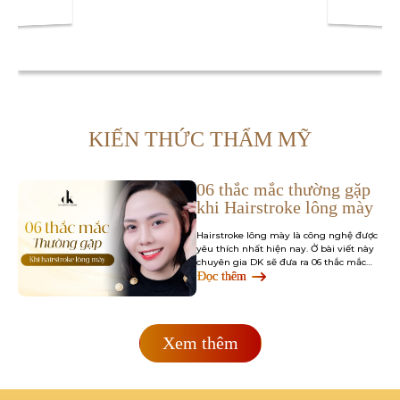
KIẾN THỨC THẨM MỸ
06 thắc mắc thường gặp
khi Hairstroke lông mày
Hairstroke lông mày là công nghệ được
yêu thích nhất hiện nay. Ở bài viết này
chuyên gia DK sẽ đưa ra 06 thắc mắc
thường gặp của khách hàng…
Đọc thêm
Xem thêm